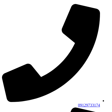
پرش
به
محتوا
09129733174