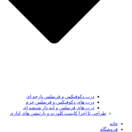
درب دکوفیکس و فریملس پارچه ای
درب های دکوفیکس و فریملس چرم
درب های فریملس و لبه دار شیشه ای
طراحی تا اجرا کابینت،کلوزت و پارتیشن های اداری
خانه
فروشگاه