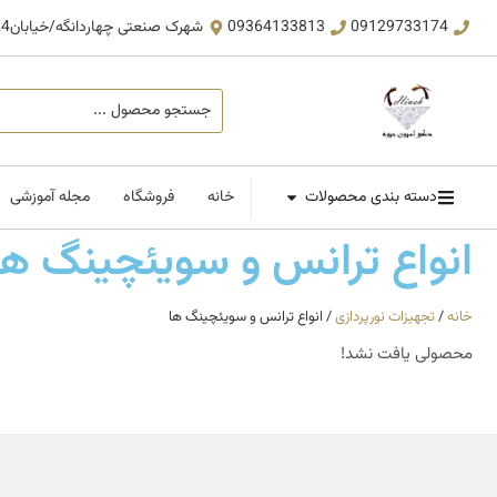
09129733174
09364133813
شهرک صنعتی چهاردانگه/خیابان24 ،بلوار صنایع ،کوچه راش ،مجتمع تجاری افراش ، حیوه دکور
دسته بندی محصولات
خانه
فروشگاه
مجله آموزشی
انواع ترانس و سویئچینگ ها
خانه
/
تجهیزات نورپردازی
/ انواع ترانس و سویئچینگ ها
محصولی یافت نشد!