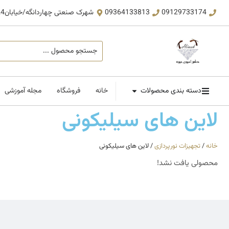
09129733174
09364133813
شهرک صنعتی چهاردانگه/خیابان24 ،بلوار صنایع ،کوچه راش ،مجتمع تجاری افراش ، حیوه دکور
دسته بندی محصولات
خانه
فروشگاه
مجله آموزشی
لاین های سیلیکونی
خانه
/
تجهیزات نورپردازی
/ لاین های سیلیکونی
محصولی یافت نشد!