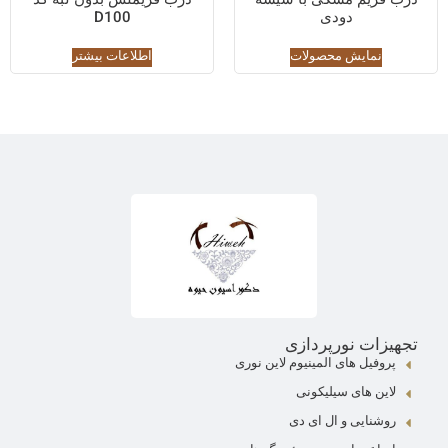
درب فریم مشکی با شیشه
درب فریملس بدون لبه کد
دودی
D100
نمایش محصولات
اطلاعات بیشتر
تجهیزات نورپردازی
پروفیل های المینیوم لاین نوری
لاین های سیلیکونی
روشنایی و ال ای دی