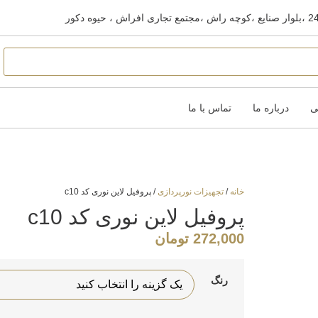
ی
درباره ما
تماس با ما
خانه
/
تجهیزات نورپردازی
/ پروفیل لاین نوری کد c10
پروفیل لاین نوری کد c10
272,000
تومان
رنگ