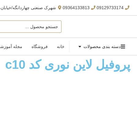
09129733174
09364133813
شهرک صنعتی چهاردانگه/خیابان24 ،بلوار صنایع ،کوچه راش ،مجتمع تجاری افراش ، حیوه دکور
دسته بندی محصولات
خانه
فروشگاه
مجله آموزش
پروفیل لاین نوری کد c10